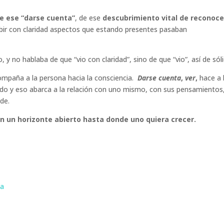
e ese “darse cuenta”
, de ese
descubrimiento vital de reconoce
ibir con claridad aspectos que estando presentes pasaban
 no hablaba de que “vio con claridad”, sino de que “vio”, así de sóli
mpaña a la persona hacia la consciencia.
Darse cuenta
,
ver
,
hace a 
entido y eso abarca a la relación con uno mismo, con sus pensamientos
de.
n un horizonte abierto hasta donde uno quiera crecer.
ia