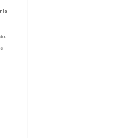
r la
do.
la
,