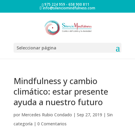
975 224 959 - 658 900 811
info@silenciomindfulness.com
Seleccionar página
Mindfulness y cambio
climático: estar presente
ayuda a nuestro futuro
por
Mercedes Rubio Condado
|
Sep 27, 2019
|
Sin
categoría
|
0 Comentarios