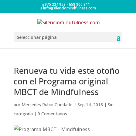
975 224 959 - 658 900 811
info@silenciomindfulness.com
Seleccionar página
Renueva tu vida este otoño
con el Programa original
MBCT de Mindfulness
por
Mercedes Rubio Condado
|
Sep 14, 2018
|
Sin
categoría
|
0 Comentarios