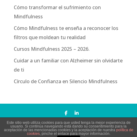
Cómo transformar el sufrimiento con
Mindfulness
Cómo Mindfulness te enseña a reconocer los
filtros que moldean tu realidad
Cursos Mindfulness 2025 – 2026.
Cuidar a un familiar con Alzheimer sin olvidarte
de ti
Círculo de Confianza en Silencio Mindfulness
Este sitio web utiliza cookies para que usted tenga la mejor experiencia de
Todos los derechos reservados Copyright © Silencio
usuario. Si continúa navegando está dando su consentimiento para la
aceptación de las mencionadas cookies y la aceptación de nuestra
política de
Mindfulness |
Aviso Legal
cookies
, pinche el enlace para mayor información.