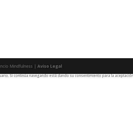
encio Mindfulness |
Aviso Legal
usuario. Si continúa navegando está dando su consentimiento para la aceptaci