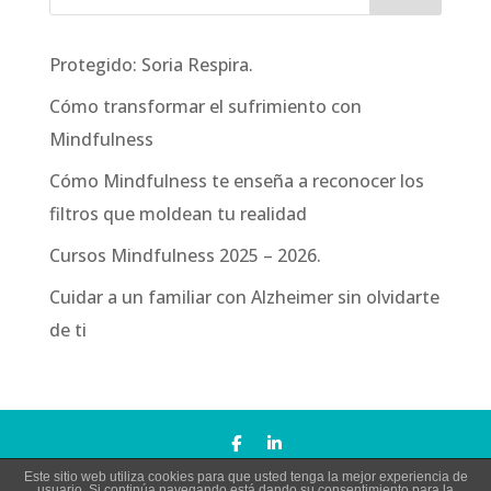
Protegido: Soria Respira.
Cómo transformar el sufrimiento con
Mindfulness
Cómo Mindfulness te enseña a reconocer los
filtros que moldean tu realidad
Cursos Mindfulness 2025 – 2026.
Cuidar a un familiar con Alzheimer sin olvidarte
de ti
Este sitio web utiliza cookies para que usted tenga la mejor experiencia de
Todos los derechos reservados Copyright © Silencio
usuario. Si continúa navegando está dando su consentimiento para la