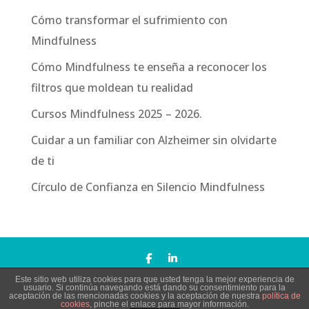
Cómo transformar el sufrimiento con
Mindfulness
Cómo Mindfulness te enseña a reconocer los
filtros que moldean tu realidad
Cursos Mindfulness 2025 – 2026.
Cuidar a un familiar con Alzheimer sin olvidarte
de ti
Círculo de Confianza en Silencio Mindfulness
Este sitio web utiliza cookies para que usted tenga la mejor experiencia de
Todos los derechos reservados Copyright © Silencio
usuario. Si continúa navegando está dando su consentimiento para la
aceptación de las mencionadas cookies y la aceptación de nuestra
política de
Mindfulness |
Aviso Legal
cookies
, pinche el enlace para mayor información.