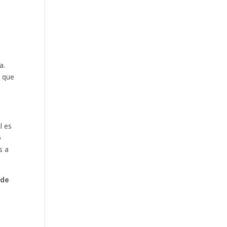
a.
o que
l es
o
s a
.
 de