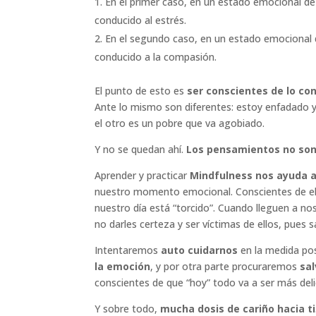
En el primer caso, en un estado emocional d
conducido al estrés.
En el segundo caso, en un estado emocional 
conducido a la compasión.
El punto de esto es
ser conscientes de lo co
Ante lo mismo son diferentes: estoy enfadado y
el otro es un pobre que va agobiado.
Y no se quedan ahí.
Los pensamientos no son 
Aprender y practicar
Mindfulness nos ayuda a
nuestro momento emocional. Conscientes de ell
nuestro día está “torcido”. Cuando lleguen a n
no darles certeza y ser víctimas de ellos, pue
Intentaremos
auto cuidarnos
en la medida po
la emoción
, y por otra parte procuraremos
sa
conscientes de que “hoy” todo va a ser más del
Y sobre todo,
mucha dosis de cariño hacia ti