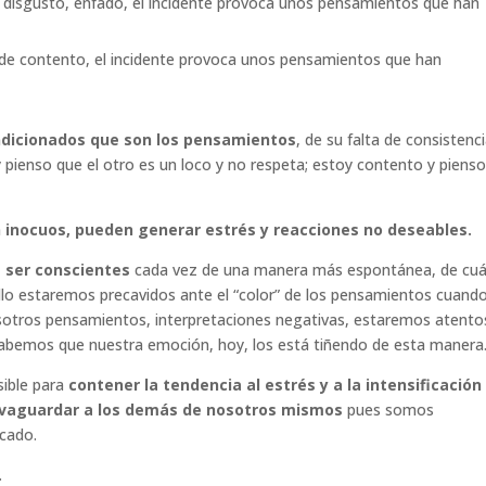
e disgusto, enfado, el incidente provoca unos pensamientos que han
de contento, el incidente provoca unos pensamientos que han
ndicionados que son los pensamientos
, de su falta de consistenci
 pienso que el otro es un loco y no respeta; estoy contento y piens
inocuos, pueden generar estrés y reacciones no deseables.
 ser conscientes
cada vez de una manera más espontánea, de cuá
o estaremos precavidos ante el “color” de los pensamientos cuand
osotros pensamientos, interpretaciones negativas, estaremos atento
s sabemos que nuestra emoción, hoy, los está tiñendo de esta manera
sible para
contener la tendencia al estrés y a la intensificación
lvaguardar a los demás de nosotros mismos
pues somos
icado.
.