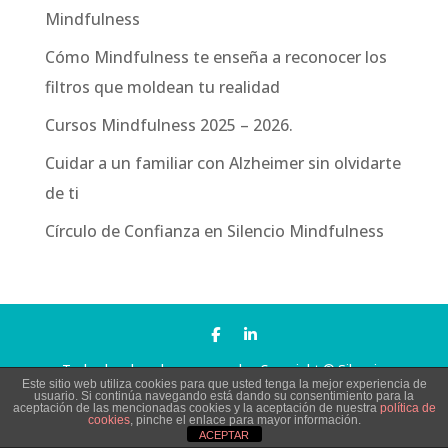
Mindfulness
Cómo Mindfulness te enseña a reconocer los
filtros que moldean tu realidad
Cursos Mindfulness 2025 – 2026.
Cuidar a un familiar con Alzheimer sin olvidarte
de ti
Círculo de Confianza en Silencio Mindfulness
Todos los derechos reservados Copyright © Silencio
Este sitio web utiliza cookies para que usted tenga la mejor experiencia de
usuario. Si continúa navegando está dando su consentimiento para la
Mindfulness |
Aviso Legal
aceptación de las mencionadas cookies y la aceptación de nuestra
política de
cookies
, pinche el enlace para mayor información.
ACEPTAR