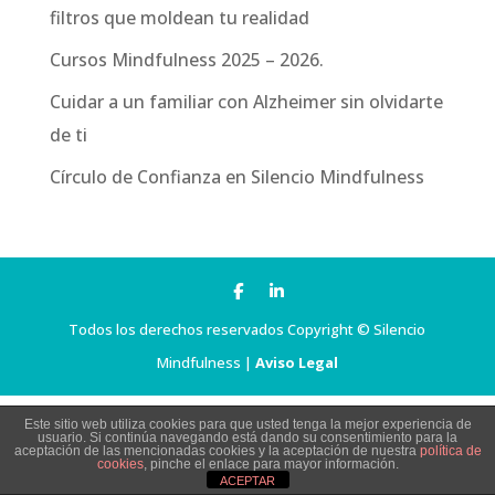
filtros que moldean tu realidad
Cursos Mindfulness 2025 – 2026.
Cuidar a un familiar con Alzheimer sin olvidarte
de ti
Círculo de Confianza en Silencio Mindfulness
Todos los derechos reservados Copyright © Silencio
Mindfulness |
Aviso Legal
Este sitio web utiliza cookies para que usted tenga la mejor experiencia de
usuario. Si continúa navegando está dando su consentimiento para la
aceptación de las mencionadas cookies y la aceptación de nuestra
política de
cookies
, pinche el enlace para mayor información.
ACEPTAR